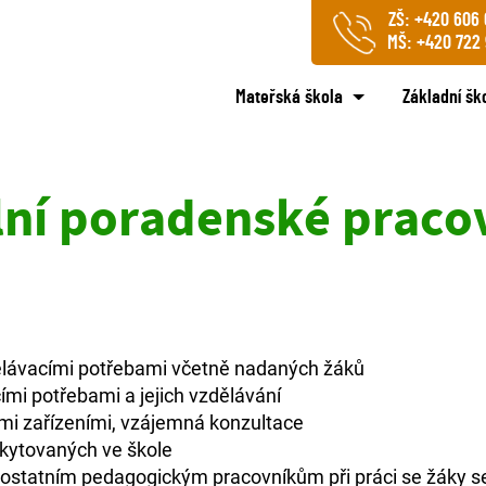
ZŠ:
+420 606 
MŠ:
+420 722
Mateřská škola
Základní šk
ní poradenské praco
ělávacími potřebami včetně nadaných žáků
ími potřebami a jejich vzdělávání
mi zařízeními, vzájemná konzultace
kytovaných ve škole
ostatním pedagogickým pracovníkům při práci se žáky s