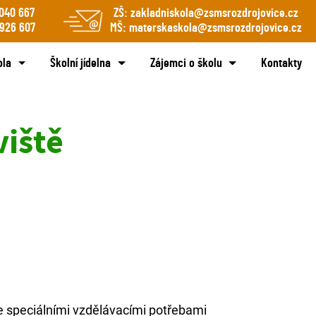
040 667
ZŠ:
zakladniskola@zsmsrozdrojovice.cz
 926 607
MŠ:
materskaskola@zsmsrozdrojovice.cz
ola
Školní jídelna
Zájemci o školu
Kontakty
viště
e speciálními vzdělávacími potřebami