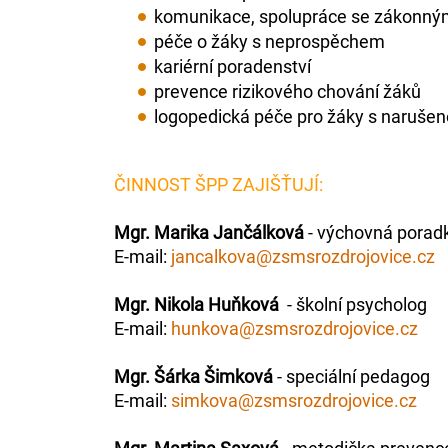
komunikace, spolupráce se zákonným
péče o žáky s neprospěchem
kariérní poradenství
prevence rizikového chování žáků
logopedická péče pro žáky s naruše
ČINNOST ŠPP ZAJIŠŤUJÍ:
Mgr. Marika Jančálková
- výchovná poradk
E-mail:
jancalkova@zsmsrozdrojovice.cz
Mgr. Nikola Huňková
- školní psycholog
E-mail:
hunkova@zsmsrozdrojovice.cz
Mgr. Šárka Šimková
- speciální pedagog
E-mail:
simkova@zsmsrozdrojovice.cz