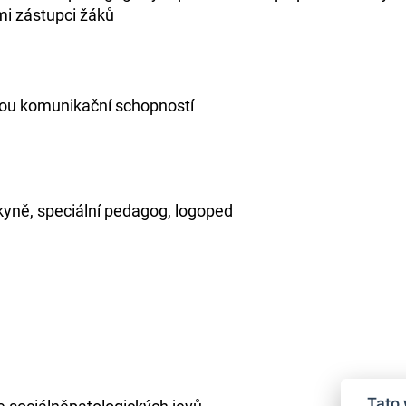
i zástupci žáků
nou komunikační schopností
yně, speciální pedagog, logoped
Tato